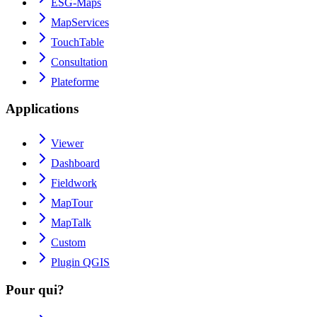
ESG-Maps
MapServices
TouchTable
Consultation
Plateforme
Applications
Viewer
Dashboard
Fieldwork
MapTour
MapTalk
Custom
Plugin QGIS
Pour qui?