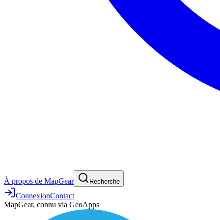
À propos de MapGear
Recherche
Connexion
Contact
MapGear, connu via GeoApps