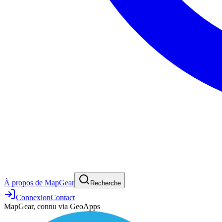
À propos de MapGear
Recherche
Connexion
Contact
MapGear, connu via GeoApps