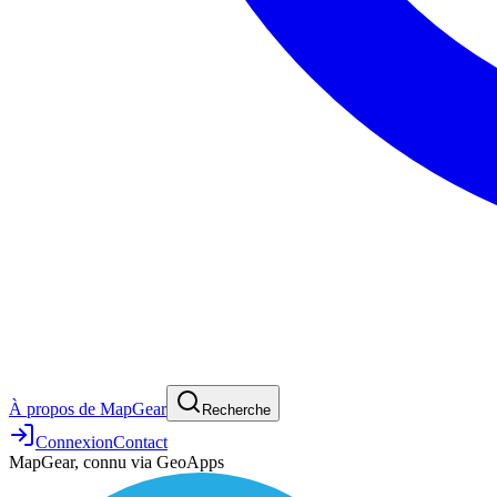
À propos de MapGear
Recherche
Connexion
Contact
MapGear, connu via GeoApps