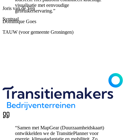
visualisatie met eenvoudige
Joris van de Ven
gebruikerservaring.
”
Syntraal
Dominique Goes
TAUW (voor gemeente Groningen)
“
Samen met MapGear (Duurzaamheidskaart)
ontwikkelden we de TransitiePlanner voor
energie, klimaatadaptatie en mobiliteit. Zo