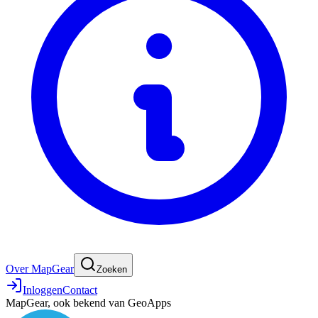
Over MapGear
Zoeken
Inloggen
Contact
MapGear, ook bekend van GeoApps