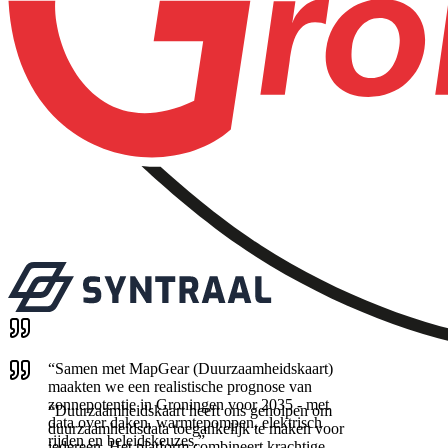
“
Samen met MapGear (Duurzaamheidskaart)
maakten we een realistische prognose van
zonnepotentie in Groningen voor 2035 - met
“
Duurzaamheidskaart heeft ons geholpen om
data over daken, warmtepompen, elektrisch
duurzaamheidsdata toegankelijk te maken voor
rijden en beleidskeuzes.
”
iedereen. Het platform combineert krachtige