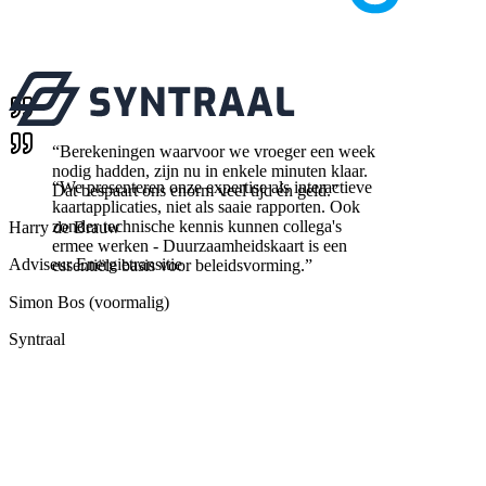
“
Berekeningen waarvoor we vroeger een week
nodig hadden, zijn nu in enkele minuten klaar.
“
We presenteren onze expertise als interactieve
Dat bespaart ons enorm veel tijd én geld.
”
kaartapplicaties, niet als saaie rapporten. Ook
zonder technische kennis kunnen collega's
Harry de Brauw
ermee werken - Duurzaamheidskaart is een
Adviseur Energietransitie
essentiële basis voor beleidsvorming.
”
Simon Bos (voormalig)
Syntraal