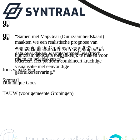
“
Samen met MapGear (Duurzaamheidskaart)
maakten we een realistische prognose van
zonnepotentie in Groningen voor 2035 - met
“
Duurzaamheidskaart heeft ons geholpen om
data over daken, warmtepompen, elektrisch
duurzaamheidsdata toegankelijk te maken voor
rijden en beleidskeuzes.
”
iedereen. Het platform combineert krachtige
visualisatie met eenvoudige
Joris van de Ven
gebruikerservaring.
”
Syntraal
Dominique Goes
TAUW (voor gemeente Groningen)