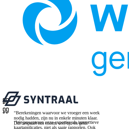
“
Berekeningen waarvoor we vroeger een week
nodig hadden, zijn nu in enkele minuten klaar.
“
We presenteren onze expertise als interactieve
Dat bespaart ons enorm veel tijd én geld.
”
kaartapplicaties, niet als saaie rapporten. Ook