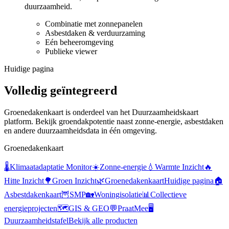
duurzaamheid.
Combinatie met zonnepanelen
Asbestdaken & verduurzaming
Eén beheeromgeving
Publieke viewer
Huidige pagina
Volledig geïntegreerd
Groenedakenkaart is onderdeel van het Duurzaamheidskaart
platform. Bekijk groendakpotentie naast zonne-energie, asbestdaken
en andere duurzaamheidsdata in één omgeving.
Groenedakenkaart
🌡️
Klimaatadaptatie Monitor
☀️
Zonne-energie
💧
Warmte Inzicht
🔥
Hitte Inzicht
🌳
Groen Inzicht
🌿
Groenedakenkaart
Huidige pagina
🏠
Asbestdakenkaart
🦉
SMP
🏡
Woningisolatie
📊
Collectieve
energieprojecten
🗺️
GIS & GEO
💬
PraatMee
🖥️
Duurzaamheidstafel
Bekijk alle producten