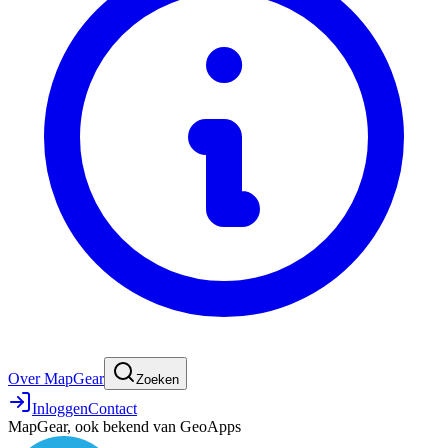
Over MapGear
Zoeken
Inloggen
Contact
MapGear, ook bekend van GeoApps