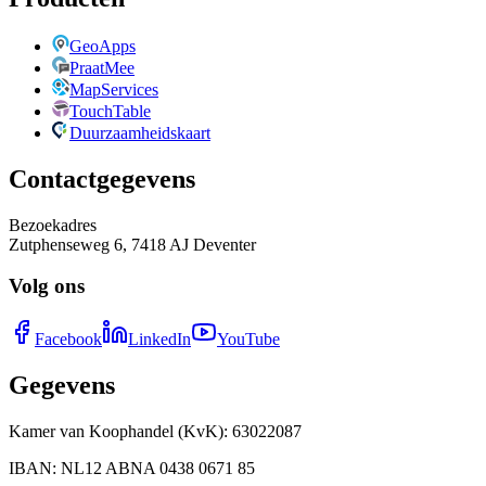
GeoApps
PraatMee
MapServices
TouchTable
Duurzaamheidskaart
Contactgegevens
Bezoekadres
Zutphenseweg 6, 7418 AJ Deventer
Volg ons
Facebook
LinkedIn
YouTube
Gegevens
Kamer van Koophandel (KvK)
:
63022087
IBAN
:
NL12 ABNA 0438 0671 85