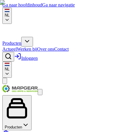
Ga naar hoofdinhoud
Ga naar navigatie
NL
Producten
Actueel
Werken bij
Over ons
Contact
Inloggen
NL
Producten