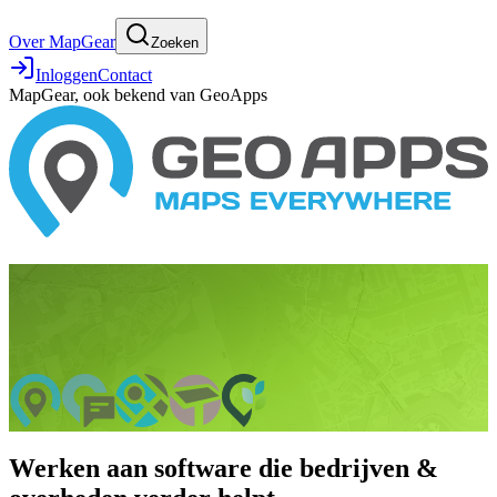
Over MapGear
Zoeken
Inloggen
Contact
MapGear, ook bekend van GeoApps
Werken aan software die bedrijven &