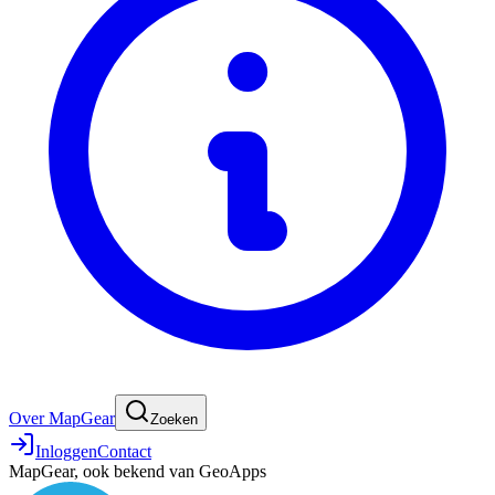
Over MapGear
Zoeken
Inloggen
Contact
MapGear, ook bekend van GeoApps