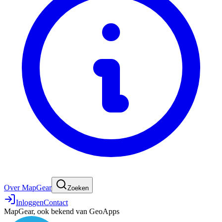
Over MapGear
Zoeken
Inloggen
Contact
MapGear, ook bekend van GeoApps