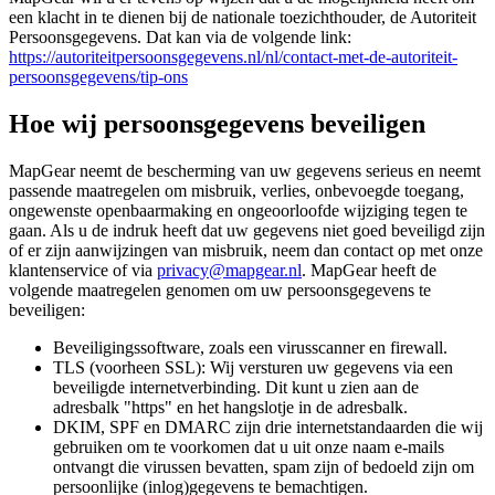
een klacht in te dienen bij de nationale toezichthouder, de Autoriteit
Persoonsgegevens. Dat kan via de volgende link:
https://autoriteitpersoonsgegevens.nl/nl/contact-met-de-autoriteit-
persoonsgegevens/tip-ons
Hoe wij persoonsgegevens beveiligen
MapGear neemt de bescherming van uw gegevens serieus en neemt
passende maatregelen om misbruik, verlies, onbevoegde toegang,
ongewenste openbaarmaking en ongeoorloofde wijziging tegen te
gaan. Als u de indruk heeft dat uw gegevens niet goed beveiligd zijn
of er zijn aanwijzingen van misbruik, neem dan contact op met onze
klantenservice of via
privacy@mapgear.nl
. MapGear heeft de
volgende maatregelen genomen om uw persoonsgegevens te
beveiligen:
Beveiligingssoftware, zoals een virusscanner en firewall.
TLS (voorheen SSL): Wij versturen uw gegevens via een
beveiligde internetverbinding. Dit kunt u zien aan de
adresbalk "https" en het hangslotje in de adresbalk.
DKIM, SPF en DMARC zijn drie internetstandaarden die wij
gebruiken om te voorkomen dat u uit onze naam e-mails
ontvangt die virussen bevatten, spam zijn of bedoeld zijn om
persoonlijke (inlog)gegevens te bemachtigen.