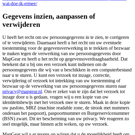
wat-doe-ik-ermee/
Gegevens inzien, aanpassen of
verwijderen
U heeft het recht om uw persoonsgegevens in te zien, te corrigeren
of te verwijderen. Daarnaast heeft u het recht om uw eventuele
toestemming voor de gegevensverwerking in te trekken of bezwaar
te maken tegen de verwerking van uw persoonsgegevens door
MapGear en heeft u het recht op gegevensoverdraagbaarheid. Dat
betekent dat u bij ons een verzoek kunt indienen om de
persoonsgegevens die wij van u beschikken in een computerbestand
naar u te sturen. U kunt een verzoek tot inzage, correctie,
verwijdering of verzoek tot intrekking van uw toestemming of
bezwaar op de verwerking van uw persoonsgegevens sturen naar
privacy@mapgear.nl
. Om er zeker van te zijn dat het verzoek tot
inzage door u is gedaan, vragen wij u een kopie van uw
identiteitsbewijs met het verzoek mee te sturen. Maak in deze kopie
uw pasfoto, MRZ (machine readable zone, de strook met nummers
onderaan het paspoort), paspoortnummer en Burgerservicenummer
(BSN) zwart. Dit ter bescherming van uw privacy. We reageren zo
snel mogelijk, maar binnen acht weken, op uw verzoek.
MapGear wil u er tevens op wijzen dat u de mogelijkheid heeft om