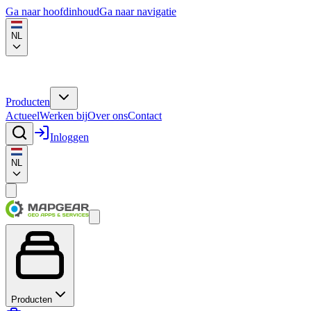
Ga naar hoofdinhoud
Ga naar navigatie
NL
Producten
Actueel
Werken bij
Over ons
Contact
Inloggen
NL
Producten