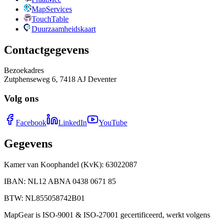
MapServices
TouchTable
Duurzaamheidskaart
Contactgegevens
Bezoekadres
Zutphenseweg 6, 7418 AJ Deventer
Volg ons
Facebook
LinkedIn
YouTube
Gegevens
Kamer van Koophandel (KvK)
:
63022087
IBAN
:
NL12 ABNA 0438 0671 85
BTW
:
NL855058742B01
MapGear is ISO-9001 & ISO-27001 gecertificeerd, werkt volgens