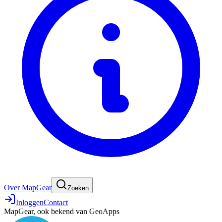
Over MapGear
Zoeken
Inloggen
Contact
MapGear, ook bekend van GeoApps