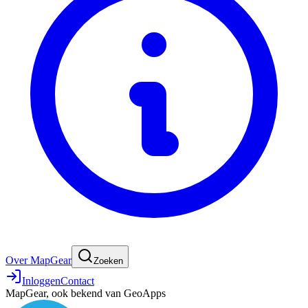
Over MapGear
Zoeken
Inloggen
Contact
MapGear, ook bekend van GeoApps