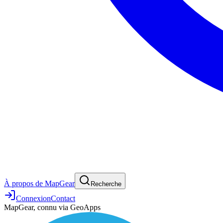
À propos de MapGear
Recherche
Connexion
Contact
MapGear, connu via GeoApps