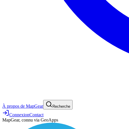
À propos de MapGear
Recherche
Connexion
Contact
MapGear, connu via GeoApps