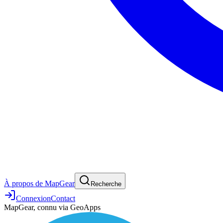
À propos de MapGear
Recherche
Connexion
Contact
MapGear, connu via GeoApps