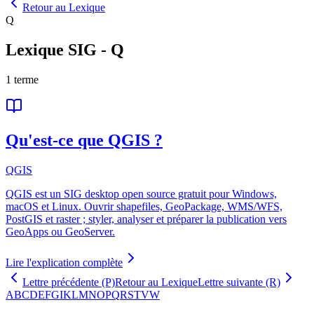
Retour au Lexique
Q
Lexique SIG
-
Q
1
terme
Qu'est-ce que QGIS ?
QGIS
QGIS est un SIG desktop open source gratuit pour Windows,
macOS et Linux. Ouvrir shapefiles, GeoPackage, WMS/WFS,
PostGIS et raster ; styler, analyser et préparer la publication vers
GeoApps ou GeoServer.
Lire l'explication complète
Lettre précédente (P)
Retour au Lexique
Lettre suivante (R)
A
B
C
D
E
F
G
I
K
L
M
N
O
P
Q
R
S
T
V
W