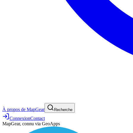
À propos de MapGear
Recherche
Connexion
Contact
MapGear, connu via GeoApps