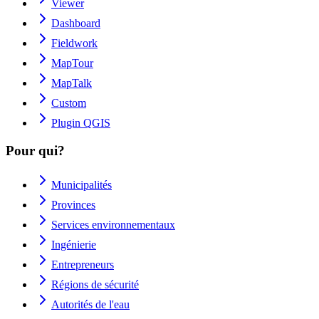
Viewer
Dashboard
Fieldwork
MapTour
MapTalk
Custom
Plugin QGIS
Pour qui?
Municipalités
Provinces
Services environnementaux
Ingénierie
Entrepreneurs
Régions de sécurité
Autorités de l'eau