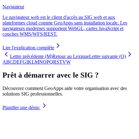
Navigateur
Le navigateur web est le client d'accès au SIG web et aux
plateformes cloud comme GeoApps sans installation locale. Les
navigateurs modernes supportent WebGL, cartes JavaScript et
couches WMS/WFS/REST.
Lire l'explication complète
Lettre précédente (M)
Retour au Lexique
Lettre suivante (O)
A
B
C
D
E
F
G
I
K
L
M
N
O
P
Q
R
S
T
V
W
Prêt à démarrer avec le SIG ?
Découvrez comment GeoApps aide votre organisation avec des
solutions SIG professionnelles.
Planifier une démo