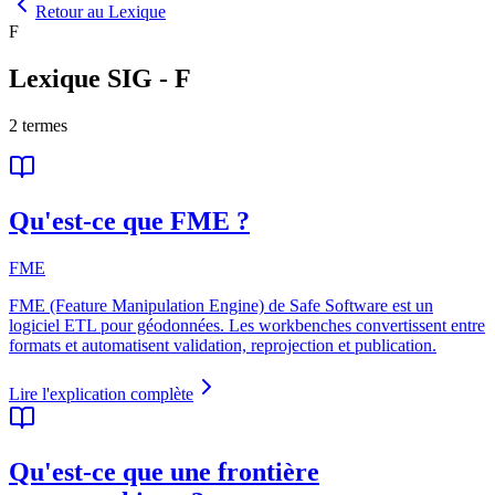
Retour au Lexique
F
Lexique SIG
-
F
2
termes
Qu'est-ce que FME ?
FME
FME (Feature Manipulation Engine) de Safe Software est un
logiciel ETL pour géodonnées. Les workbenches convertissent entre
formats et automatisent validation, reprojection et publication.
Lire l'explication complète
Qu'est-ce que une frontière