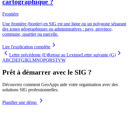
cartographique ?
Frontière
Une frontière (border) en SIG est une ligne ou un polygone séparant
des zones géographiques ou administratives : pays, province,
commune, quartier ou parcelle.
Lire l'explication complète
Lettre précédente (E)
Retour au Lexique
Lettre suivante (G)
A
B
C
D
E
F
G
I
K
L
M
N
O
P
Q
R
S
T
V
W
Prêt à démarrer avec le SIG ?
Découvrez comment GeoApps aide votre organisation avec des
solutions SIG professionnelles.
Planifier une démo