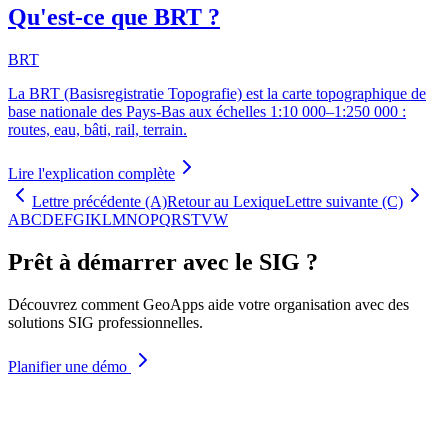
Qu'est-ce que BRT ?
BRT
La BRT (Basisregistratie Topografie) est la carte topographique de
base nationale des Pays-Bas aux échelles 1:10 000–1:250 000 :
routes, eau, bâti, rail, terrain.
Lire l'explication complète
Lettre précédente (A)
Retour au Lexique
Lettre suivante (C)
A
B
C
D
E
F
G
I
K
L
M
N
O
P
Q
R
S
T
V
W
Prêt à démarrer avec le SIG ?
Découvrez comment GeoApps aide votre organisation avec des
solutions SIG professionnelles.
Planifier une démo