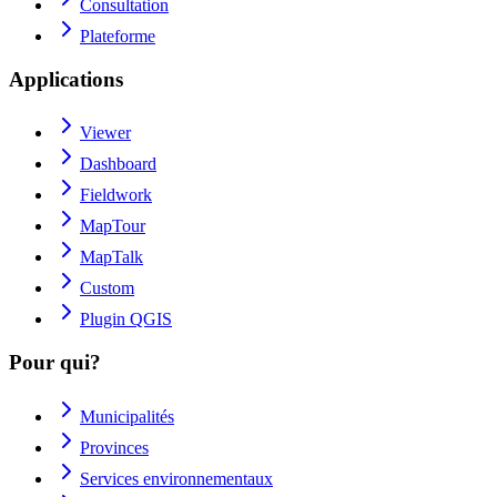
Consultation
Plateforme
Applications
Viewer
Dashboard
Fieldwork
MapTour
MapTalk
Custom
Plugin QGIS
Pour qui?
Municipalités
Provinces
Services environnementaux