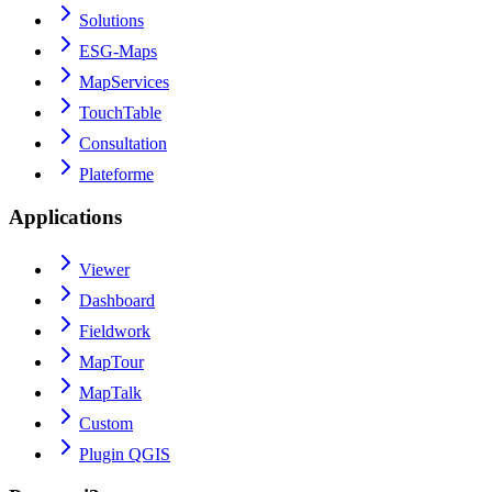
Solutions
ESG-Maps
MapServices
TouchTable
Consultation
Plateforme
Applications
Viewer
Dashboard
Fieldwork
MapTour
MapTalk
Custom
Plugin QGIS