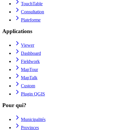
TouchTable
Consultation
Plateforme
Applications
Viewer
Dashboard
Fieldwork
MapTour
MapTalk
Custom
Plugin QGIS
Pour qui?
Municipalités
Provinces