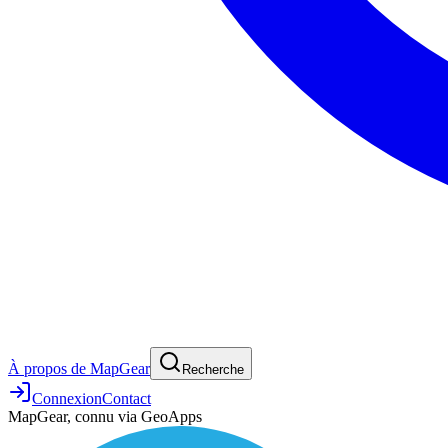
À propos de MapGear
Recherche
Connexion
Contact
MapGear, connu via GeoApps