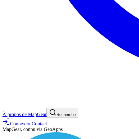
À propos de MapGear
Recherche
Connexion
Contact
MapGear, connu via GeoApps