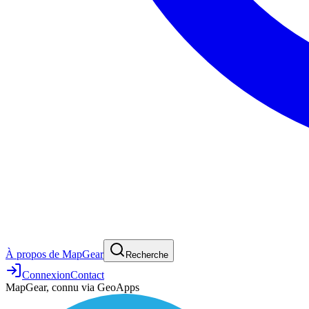
À propos de MapGear
Recherche
Connexion
Contact
MapGear, connu via GeoApps