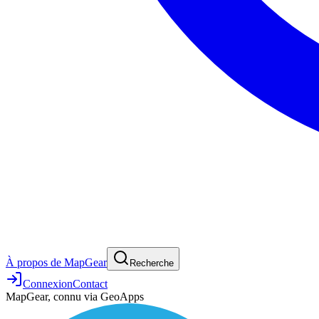
À propos de MapGear
Recherche
Connexion
Contact
MapGear, connu via GeoApps