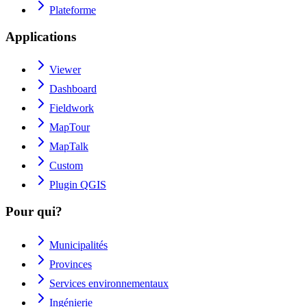
Plateforme
Applications
Viewer
Dashboard
Fieldwork
MapTour
MapTalk
Custom
Plugin QGIS
Pour qui?
Municipalités
Provinces
Services environnementaux
Ingénierie