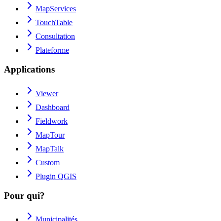
MapServices
TouchTable
Consultation
Plateforme
Applications
Viewer
Dashboard
Fieldwork
MapTour
MapTalk
Custom
Plugin QGIS
Pour qui?
Municipalités