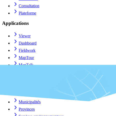
Consultation
Plateforme
Applications
Viewer
Dashboard
Fieldwork
MapTour
MapTalk
Custom
Plugin QGIS
Pour qui?
Municipalités
Provinces