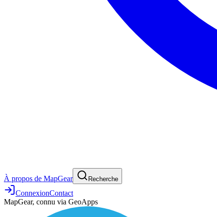
À propos de MapGear
Recherche
Connexion
Contact
MapGear, connu via GeoApps