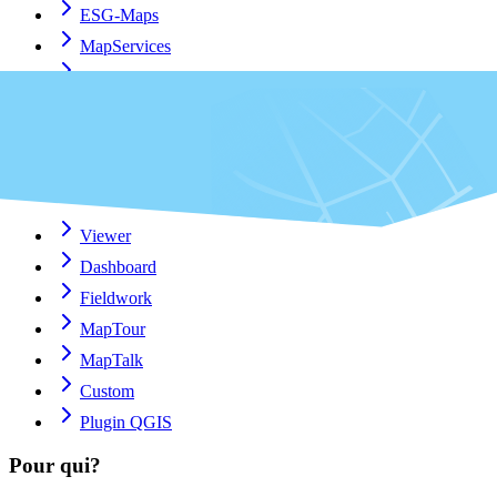
ESG-Maps
MapServices
TouchTable
Consultation
Plateforme
Applications
Viewer
Dashboard
Fieldwork
MapTour
MapTalk
Custom
Plugin QGIS
Pour qui?