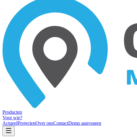
Producten
Voor wie?
Actueel
Projecten
Over ons
Contact
Demo aanvragen