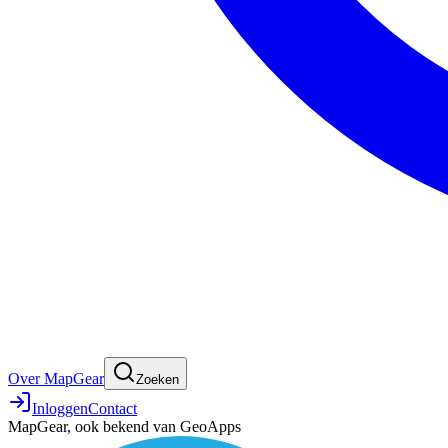
Over MapGear
Zoeken
Inloggen
Contact
MapGear, ook bekend van GeoApps