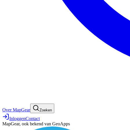
Over MapGear
Zoeken
Inloggen
Contact
MapGear, ook bekend van GeoApps