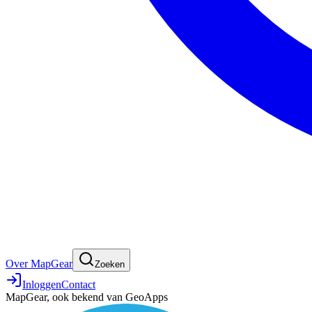
Over MapGear
Zoeken
Inloggen
Contact
MapGear, ook bekend van GeoApps