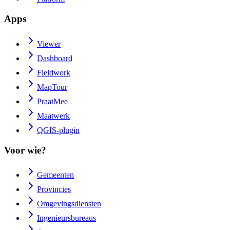
Apps
Viewer
Dashboard
Fieldwork
MapTour
PraatMee
Maatwerk
QGIS-plugin
Voor wie?
Gemeenten
Provincies
Omgevingsdiensten
Ingenieursbureaus