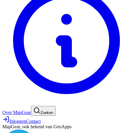
Over MapGear
Zoeken
Inloggen
Contact
MapGear, ook bekend van GeoApps