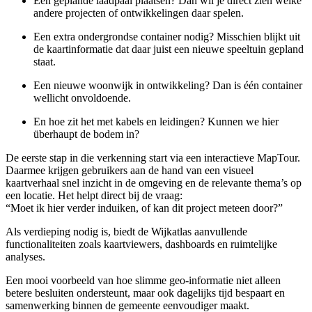
Een geplande laadpaal plaatsen? Dan wil je direct zien welke
andere projecten of ontwikkelingen daar spelen.
Een extra ondergrondse container nodig? Misschien blijkt uit
de kaartinformatie dat daar juist een nieuwe speeltuin gepland
staat.
Een nieuwe woonwijk in ontwikkeling? Dan is één container
wellicht onvoldoende.
En hoe zit het met kabels en leidingen? Kunnen we hier
überhaupt de bodem in?
De eerste stap in die verkenning start via een interactieve MapTour.
Daarmee krijgen gebruikers aan de hand van een visueel
kaartverhaal snel inzicht in de omgeving en de relevante thema’s op
een locatie. Het helpt direct bij de vraag:
“Moet ik hier verder induiken, of kan dit project meteen door?”
Als verdieping nodig is, biedt de Wijkatlas aanvullende
functionaliteiten zoals kaartviewers, dashboards en ruimtelijke
analyses.
Een mooi voorbeeld van hoe slimme geo-informatie niet alleen
betere besluiten ondersteunt, maar ook dagelijks tijd bespaart en
samenwerking binnen de gemeente eenvoudiger maakt.