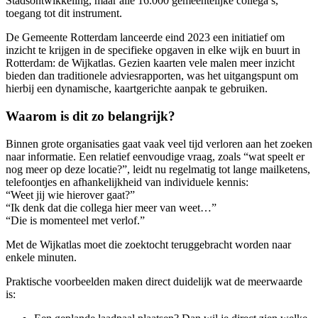
Stadsontwikkeling, maar alle 16.000 gemeentelijke collega’s,
toegang tot dit instrument.
De Gemeente Rotterdam lanceerde eind 2023 een initiatief om
inzicht te krijgen in de specifieke opgaven in elke wijk en buurt in
Rotterdam: de Wijkatlas. Gezien kaarten vele malen meer inzicht
bieden dan traditionele adviesrapporten, was het uitgangspunt om
hierbij een dynamische, kaartgerichte aanpak te gebruiken.
Waarom is dit zo belangrijk?
Binnen grote organisaties gaat vaak veel tijd verloren aan het zoeken
naar informatie. Een relatief eenvoudige vraag, zoals “wat speelt er
nog meer op deze locatie?”, leidt nu regelmatig tot lange mailketens,
telefoontjes en afhankelijkheid van individuele kennis:
“Weet jij wie hierover gaat?”
“Ik denk dat die collega hier meer van weet…”
“Die is momenteel met verlof.”
Met de Wijkatlas moet die zoektocht teruggebracht worden naar
enkele minuten.
Praktische voorbeelden maken direct duidelijk wat de meerwaarde
is: