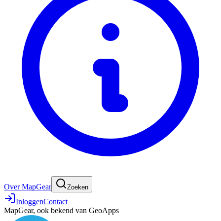
Over MapGear
Zoeken
Inloggen
Contact
MapGear, ook bekend van GeoApps