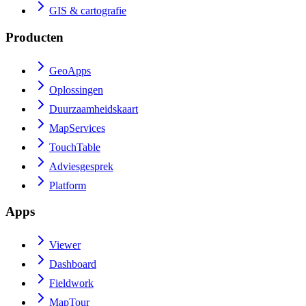
GIS & cartografie
Producten
GeoApps
Oplossingen
Duurzaamheidskaart
MapServices
TouchTable
Adviesgesprek
Platform
Apps
Viewer
Dashboard
Fieldwork
MapTour