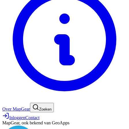
Over MapGear
Zoeken
Inloggen
Contact
MapGear, ook bekend van GeoApps