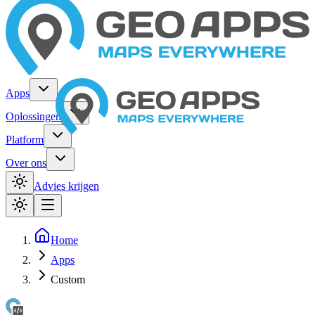
Apps
Oplossingen
Platform
Over ons
Advies krijgen
Home
Apps
Custom