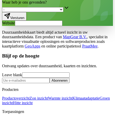
Waar heb je ons gevonden?
Versturen
Website
Duurzaamheidskaart biedt altijd actueel inzicht in uw
duurzaamheidsdata. Een product van
MapGear B.V.
, specialist in
interactieve visualisatie oplossingen en softwareproducten zoals
kaartplatform
GeoApps
en online participatietool
PraatMee
.
Blijf op de hoogte
Ontvang updates over duurzaamheid, kaarten en inzichten.
Leave blank
Abonneren
Producten
Productoverzicht
Zon inzicht
Warmte inzicht
Klimaatadaptatie
Groen
inzicht
Hitte inzicht
Toepassingen