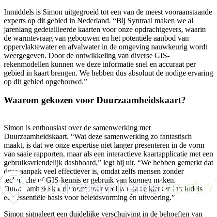
Inmiddels is Simon uitgegroeid tot een van de meest vooraanstaande
experts op dit gebied in Nederland. “Bij Syntraal maken we al
jarenlang gedetailleerde kaarten voor onze opdrachtgevers, waarin
de warmtevraag van gebouwen en het potentiële aanbod van
oppervlaktewater en afvalwater in de omgeving nauwkeurig wordt
weergegeven. Door de ontwikkeling van diverse GIS-
rekenmodellen kunnen we deze informatie snel en accuraat per
gebied in kaart brengen. We hebben dus absoluut de nodige ervaring
op dit gebied opgebouwd.”
Waarom gekozen voor Duurzaamheidskaart?
Simon is enthousiast over de samenwerking met
Duurzaamheidskaart. “Wat deze samenwerking zo fantastisch
maakt, is dat we onze expertise niet langer presenteren in de vorm
van saaie rapporten, maar als een interactieve kaartapplicatie met een
gebruiksvriendelijk dashboard,” legt hij uit. “We hebben gemerkt dat
deze aanpak veel effectiever is, omdat zelfs mensen zonder
technische of GIS-kennis er gebruik van kunnen maken.
Duurzaamheidskaart vormt voor veel van onze klanten inmiddels
een essentiële basis voor beleidsvorming én uitvoering.”
Simon signaleert een duidelijke verschuiving in de behoeften van