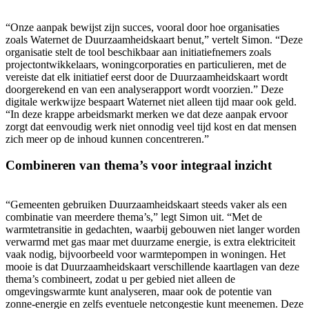
“Onze aanpak bewijst zijn succes, vooral door hoe organisaties
zoals Waternet de Duurzaamheidskaart benut,” vertelt Simon. “Deze
organisatie stelt de tool beschikbaar aan initiatiefnemers zoals
projectontwikkelaars, woningcorporaties en particulieren, met de
vereiste dat elk initiatief eerst door de Duurzaamheidskaart wordt
doorgerekend en van een analyserapport wordt voorzien.” Deze
digitale werkwijze bespaart Waternet niet alleen tijd maar ook geld.
“In deze krappe arbeidsmarkt merken we dat deze aanpak ervoor
zorgt dat eenvoudig werk niet onnodig veel tijd kost en dat mensen
zich meer op de inhoud kunnen concentreren.”
Combineren van thema’s voor integraal inzicht
“Gemeenten gebruiken Duurzaamheidskaart steeds vaker als een
combinatie van meerdere thema’s,” legt Simon uit. “Met de
warmtetransitie in gedachten, waarbij gebouwen niet langer worden
verwarmd met gas maar met duurzame energie, is extra elektriciteit
vaak nodig, bijvoorbeeld voor warmtepompen in woningen. Het
mooie is dat Duurzaamheidskaart verschillende kaartlagen van deze
thema’s combineert, zodat u per gebied niet alleen de
omgevingswarmte kunt analyseren, maar ook de potentie van
zonne-energie en zelfs eventuele netcongestie kunt meenemen. Deze