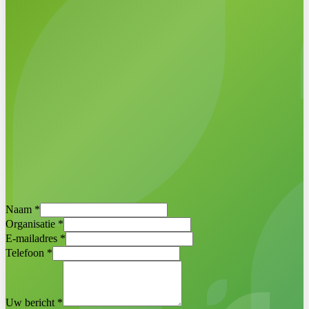
Direct een demo inplannen
Egbert Griffioen ·
Projectmanager
Naam
*
Duurzaamheidskaart
Organisatie
*
E-mailadres
*
Telefoon
*
Uw bericht
*