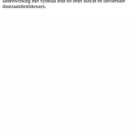
samenwerking met Syntraal leidt tot beter inzicht en uitvoerbare
duurzaamheidskeuzes.