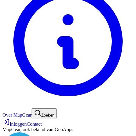
Over MapGear
Zoeken
Inloggen
Contact
MapGear, ook bekend van GeoApps