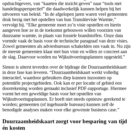
opdrachtgevers, van “kaarten die inzicht geven” naar “tools met
handelingsperspectief” die daadwerkelijk kunnen helpen bij het
uitvoeren van beleid. “In de afgelopen jaren waren veel gemeenten
druk bezig met het opstellen van hun Transitievisie Warmte,”
vervolgt hij. “Elke gemeente moet zo’n visie opstellen en hierin
aangeven hoe ze in de toekomst gebouwen willen voorzien van
duurzame warmte, in plaats van fossiele brandstoffen. Onze data
vormde vaak de basis voor de technische paragraaf van deze visies.
Zowel gemeenten als adviesbureaus schakelden ons vaak in. Nu zijn
de meeste gemeenten klaar met hun visie en willen ze concreet aan
de slag. Daarvoor worden nu Wijkuitvoeringsplannen opgesteld.”
Simon is uiterst tevreden over de bijdrage die Duurzaamheidskaart
in deze fase kan leveren. “Duurzaamheidskaart werkt volledig
interactief, waardoor gebruikers diep kunnen inzoomen op
potentiële projectgebieden. Ook kan er per locatie of gebied een
doorrekening worden gemaakt inclusief PDF-rapportage. Hiermee
vormt het een geweldige basis voor het opstellen van
Wijkuitvoeringsplannen. Er hoeft niet steeds opnieuw gerekend te
worden; gemeenten (of ingehuurde bureaus) kunnen zelf de
benodigde analyses maken voor elke gewenste business case.”
Duurzaamheidskaart zorgt voor besparing van tijd
én kosten