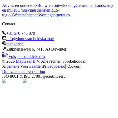
Advies en onderzoek
Bouw en ontwikkeling
Gemeenten
Landschap
en milieu
Omgevingsdiensten
RES-
regio’s
Waterschappen
Woningcorporaties
Contact
+31 570 746 070
info@duurzaamheidskaart.nl
mapgear.nl
Zutphenseweg 6, 7418 AJ Deventer
Volg ons op LinkedIn
©
2026
MapGear B.V.
Alle rechten voorbehouden.
Algemene Voorwaarden
Privacybeleid
Cookies
Duurzaamheidsverklaring
ISO 9001 & ISO 27001 gecertificeerd