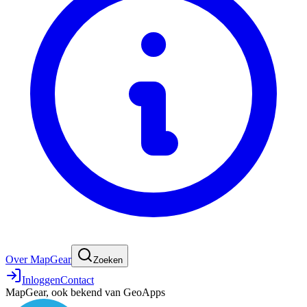
Over MapGear
Zoeken
Inloggen
Contact
MapGear, ook bekend van GeoApps