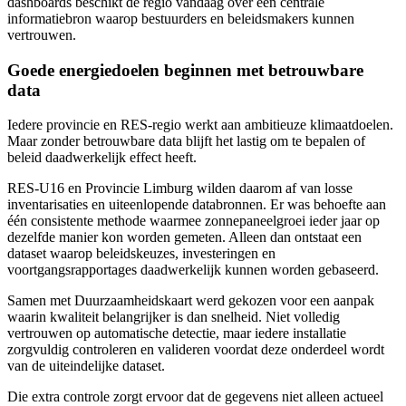
dashboards beschikt de regio vandaag over één centrale
informatiebron waarop bestuurders en beleidsmakers kunnen
vertrouwen.
Goede energiedoelen beginnen met betrouwbare
data
Iedere provincie en RES-regio werkt aan ambitieuze klimaatdoelen.
Maar zonder betrouwbare data blijft het lastig om te bepalen of
beleid daadwerkelijk effect heeft.
RES-U16 en Provincie Limburg wilden daarom af van losse
inventarisaties en uiteenlopende databronnen. Er was behoefte aan
één consistente methode waarmee zonnepaneelgroei ieder jaar op
dezelfde manier kon worden gemeten. Alleen dan ontstaat een
dataset waarop beleidskeuzes, investeringen en
voortgangsrapportages daadwerkelijk kunnen worden gebaseerd.
Samen met Duurzaamheidskaart werd gekozen voor een aanpak
waarin kwaliteit belangrijker is dan snelheid. Niet volledig
vertrouwen op automatische detectie, maar iedere installatie
zorgvuldig controleren en valideren voordat deze onderdeel wordt
van de uiteindelijke dataset.
Die extra controle zorgt ervoor dat de gegevens niet alleen actueel