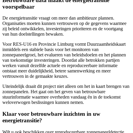
Betrouwbare data maakt de energietransitie
voorspelbaar
De energietransitie vraagt om meer dan ambitieuze plannen.
Organisaties moeten kunnen vertrouwen op de gegevens waarmee
zij beleid ontwikkelen, investeringen prioriteren en de voortgang
van hun doelstellingen bewaken.
Voor RES-U16 en Provincie Limburg vormt Duurzaamheidskaart
inmiddels een stabiele basis voor het monitoren van
zonnepaneelgroei, het evalueren van beleidsdoelen en het plannen
van toekomstige investeringen. Doordat alle betrokken partijen
werken vanuit dezelfde actuele en reproduceerbare informatie
ontstaat meer duidelijkheid, betere samenwerking en meer
vertrouwen in de gemaakte keuzes.
Uiteindelijk draait dit project niet alleen om het in kaart brengen van
zonnepanelen. Het gaat om het geven van betrouwbare
stuurinformatie waarmee overheden vandaag én in de toekomst
weloverwogen beslissingen kunnen nemen.
Klaar voor betrouwbare inzichten in uw
energietransitie?
Wilt u ook beschikken over reproduceerbare zonnepaneeldetectie,