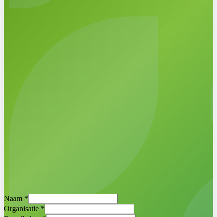
Direct een demo inplannen
Egbert Griffioen ·
Projectmanager
Naam
*
Duurzaamheidskaart
Organisatie
*