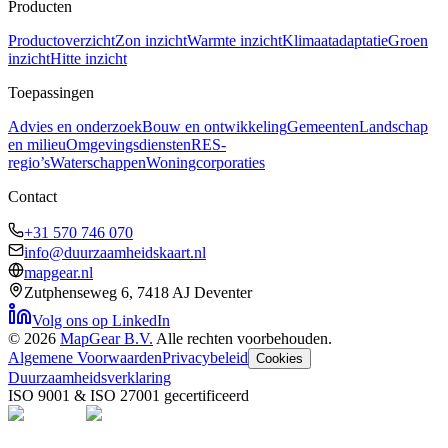
Producten
Productoverzicht
Zon inzicht
Warmte inzicht
Klimaatadaptatie
Groen
inzicht
Hitte inzicht
Toepassingen
Advies en onderzoek
Bouw en ontwikkeling
Gemeenten
Landschap
en milieu
Omgevingsdiensten
RES-
regio’s
Waterschappen
Woningcorporaties
Contact
+31 570 746 070
info@duurzaamheidskaart.nl
mapgear.nl
Zutphenseweg 6, 7418 AJ Deventer
Volg ons op LinkedIn
©
2026
MapGear B.V.
Alle rechten voorbehouden.
Algemene Voorwaarden
Privacybeleid
Cookies
Duurzaamheidsverklaring
ISO 9001 & ISO 27001 gecertificeerd