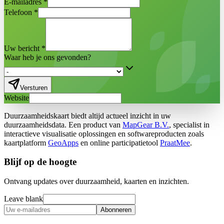
E-mailadres
*
Telefoon
*
Uw bericht
*
Waar heb je ons gevonden?
Versturen
Website
Duurzaamheidskaart biedt altijd actueel inzicht in uw
duurzaamheidsdata. Een product van
MapGear B.V.
, specialist in
interactieve visualisatie oplossingen en softwareproducten zoals
kaartplatform
GeoApps
en online participatietool
PraatMee
.
Blijf op de hoogte
Ontvang updates over duurzaamheid, kaarten en inzichten.
Leave blank
Abonneren