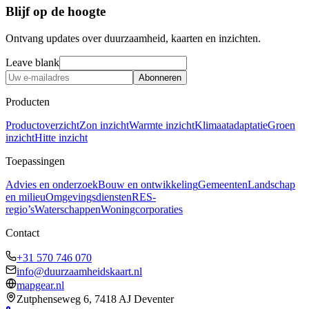
Blijf op de hoogte
Ontvang updates over duurzaamheid, kaarten en inzichten.
Leave blank
Abonneren
Producten
Productoverzicht
Zon inzicht
Warmte inzicht
Klimaatadaptatie
Groen
inzicht
Hitte inzicht
Toepassingen
Advies en onderzoek
Bouw en ontwikkeling
Gemeenten
Landschap
en milieu
Omgevingsdiensten
RES-
regio’s
Waterschappen
Woningcorporaties
Contact
+31 570 746 070
info@duurzaamheidskaart.nl
mapgear.nl
Zutphenseweg 6, 7418 AJ Deventer