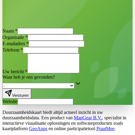
Direct een demo inplannen
Egbert Griffioen ·
Projectmanager
Naam
*
Duurzaamheidskaart
Organisatie
*
E-mailadres
*
Telefoon
*
Uw bericht
*
Waar heb je ons gevonden?
Versturen
Website
Duurzaamheidskaart biedt altijd actueel inzicht in uw
duurzaamheidsdata. Een product van
MapGear B.V.
, specialist in
interactieve visualisatie oplossingen en softwareproducten zoals
kaartplatform
GeoApps
en online participatietool
PraatMee
.