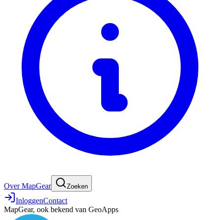
Over MapGear
Zoeken
Inloggen
Contact
MapGear, ook bekend van GeoApps