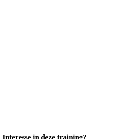
*
*
Ik wil de nieuwsbrief ontvangen met updates en tips
Interesse in deze training?