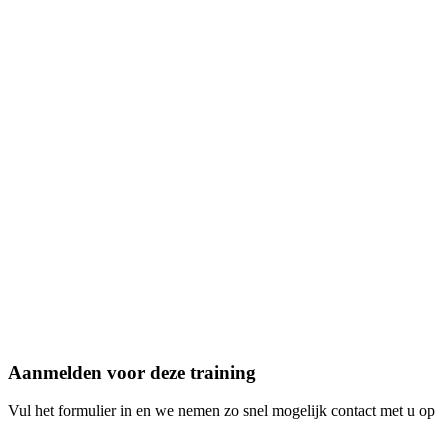
GeoApps API authenticatie en gebruik
REST API calls maken en data ophalen
Webhooks configureren voor real-time updates
GeoApps UI framework gebruiken
Custom applicaties bouwen met API en UI
Data synchronisatie en integraties
Aanmelden voor deze training
Vul het formulier in en we nemen zo snel mogelijk contact met u op