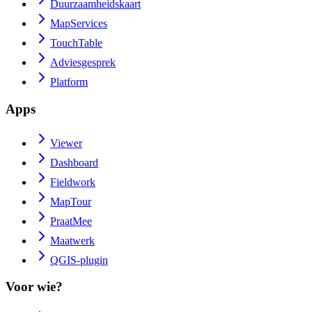
Duurzaamheidskaart
MapServices
TouchTable
Adviesgesprek
Platform
Apps
Viewer
Dashboard
Fieldwork
MapTour
PraatMee
Maatwerk
QGIS-plugin
Voor wie?