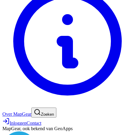
Over MapGear
Zoeken
Inloggen
Contact
MapGear, ook bekend van GeoApps