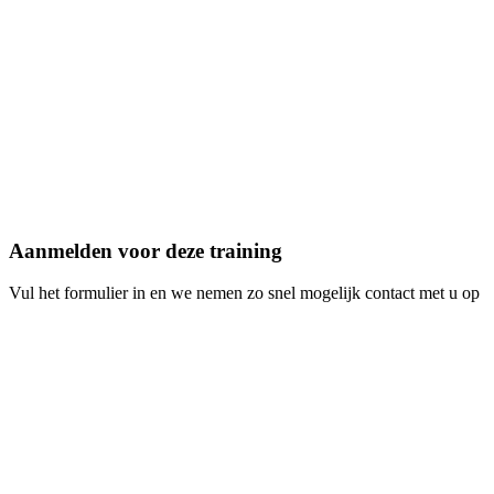
Dashboard configureren en gebruiken
Kaartpresentaties maken met MapTour
PraatMee participatieprojecten opzetten
Apps aanpassen aan uw behoeften
Best practices voor delen & communicatie
Aanmelden voor deze training
Vul het formulier in en we nemen zo snel mogelijk contact met u op
*
*