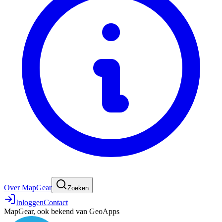
Over MapGear
Zoeken
Inloggen
Contact
MapGear, ook bekend van GeoApps