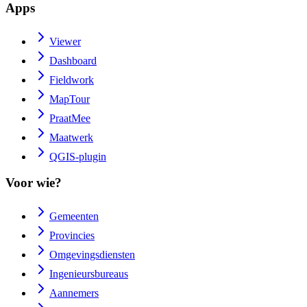
Apps
Viewer
Dashboard
Fieldwork
MapTour
PraatMee
Maatwerk
QGIS-plugin
Voor wie?
Gemeenten
Provincies
Omgevingsdiensten
Ingenieursbureaus
Aannemers