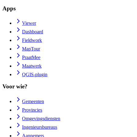
Apps
Viewer
Dashboard
Fieldwork
MapTour
PraatMee
Maatwerk
QGIS-plugin
Voor wie?
Gemeenten
Provincies
Omgevingsdiensten
Ingenieursbureaus
Aannemers