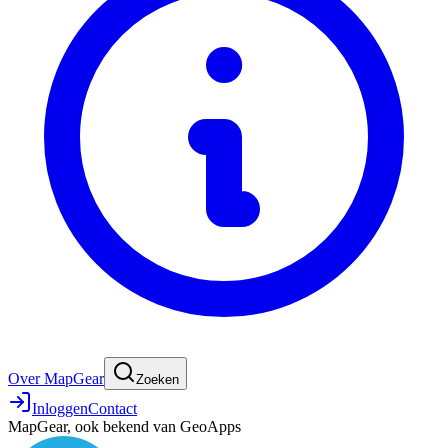
Over MapGear
Zoeken
Inloggen
Contact
MapGear, ook bekend van GeoApps