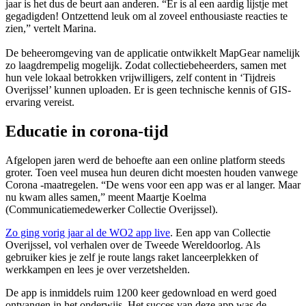
jaar is het dus de beurt aan anderen. “Er is al een aardig lijstje met
gegadigden! Ontzettend leuk om al zoveel enthousiaste reacties te
zien,” vertelt Marina.
De beheeromgeving van de applicatie ontwikkelt MapGear namelijk
zo laagdrempelig mogelijk. Zodat collectiebeheerders, samen met
hun vele lokaal betrokken vrijwilligers, zelf content in ‘Tijdreis
Overijssel’ kunnen uploaden. Er is geen technische kennis of GIS-
ervaring vereist.
Educatie in corona-tijd
Afgelopen jaren werd de behoefte aan een online platform steeds
groter. Toen veel musea hun deuren dicht moesten houden vanwege
Corona -maatregelen. “De wens voor een app was er al langer. Maar
nu kwam alles samen,” meent Maartje Koelma
(Communicatiemedewerker Collectie Overijssel).
Zo ging vorig jaar al de WO2 app live
. Een app van Collectie
Overijssel, vol verhalen over de Tweede Wereldoorlog. Als
gebruiker kies je zelf je route langs raket lanceerplekken of
werkkampen en lees je over verzetshelden.
De app is inmiddels ruim 1200 keer gedownload en werd goed
ontvangen in het onderwijs. Het succes van deze app was de