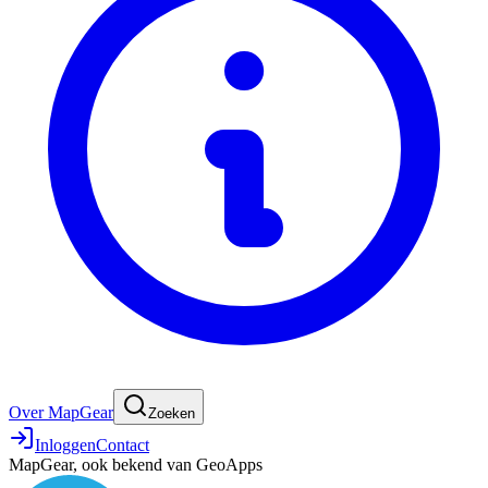
Over MapGear
Zoeken
Inloggen
Contact
MapGear, ook bekend van GeoApps