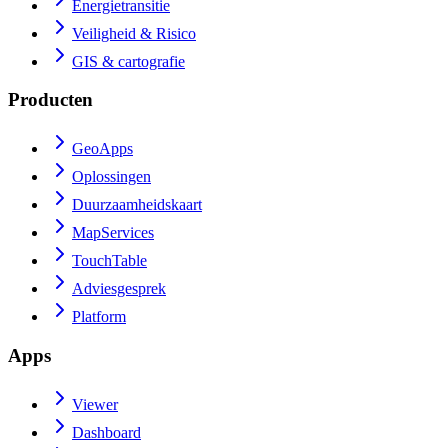
Energietransitie
Veiligheid & Risico
GIS & cartografie
Producten
GeoApps
Oplossingen
Duurzaamheidskaart
MapServices
TouchTable
Adviesgesprek
Platform
Apps
Viewer
Dashboard