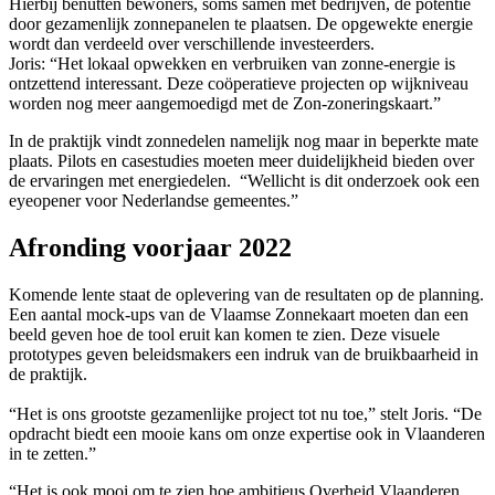
Hierbij benutten bewoners, soms samen met bedrijven, de potentie
door gezamenlijk zonnepanelen te plaatsen. De opgewekte energie
wordt dan verdeeld over verschillende investeerders.
Joris: “Het lokaal opwekken en verbruiken van zonne-energie is
ontzettend interessant. Deze coöperatieve projecten op wijkniveau
worden nog meer aangemoedigd met de Zon-zoneringskaart.”
In de praktijk vindt zonnedelen namelijk nog maar in beperkte mate
plaats. Pilots en casestudies moeten meer duidelijkheid bieden over
de ervaringen met energiedelen. “Wellicht is dit onderzoek ook een
eyeopener voor Nederlandse gemeentes.”
Afronding voorjaar 2022
Komende lente staat de oplevering van de resultaten op de planning.
Een aantal mock-ups van de Vlaamse Zonnekaart moeten dan een
beeld geven hoe de tool eruit kan komen te zien. Deze visuele
prototypes geven beleidsmakers een indruk van de bruikbaarheid in
de praktijk.
“Het is ons grootste gezamenlijke project tot nu toe,” stelt Joris. “De
opdracht biedt een mooie kans om onze expertise ook in Vlaanderen
in te zetten.”
“Het is ook mooi om te zien hoe ambitieus Overheid Vlaanderen