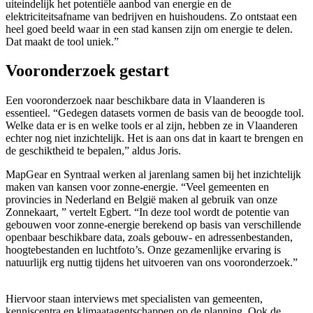
uiteindelijk het potentiële aanbod van energie en de
elektriciteitsafname van bedrijven en huishoudens. Zo ontstaat een
heel goed beeld waar in een stad kansen zijn om energie te delen.
Dat maakt de tool uniek.”
Vooronderzoek gestart
Een vooronderzoek naar beschikbare data in Vlaanderen is
essentieel. “Gedegen datasets vormen de basis van de beoogde tool.
Welke data er is en welke tools er al zijn, hebben ze in Vlaanderen
echter nog niet inzichtelijk. Het is aan ons dat in kaart te brengen en
de geschiktheid te bepalen,” aldus Joris.
MapGear en Syntraal werken al jarenlang samen bij het inzichtelijk
maken van kansen voor zonne-energie. “Veel gemeenten en
provincies in Nederland en België maken al gebruik van onze
Zonnekaart, ” vertelt Egbert. “In deze tool wordt de potentie van
gebouwen voor zonne-energie berekend op basis van verschillende
openbaar beschikbare data, zoals gebouw- en adressenbestanden,
hoogtebestanden en luchtfoto’s. Onze gezamenlijke ervaring is
natuurlijk erg nuttig tijdens het uitvoeren van ons vooronderzoek.”
Hiervoor staan interviews met specialisten van gemeenten,
kenniscentra en klimaatagentschappen op de planning. Ook de