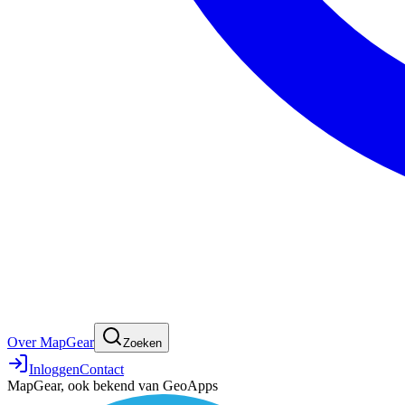
Over MapGear
Zoeken
Inloggen
Contact
MapGear, ook bekend van GeoApps