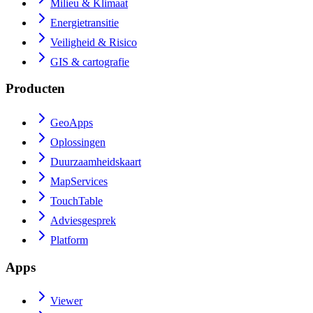
Milieu & Klimaat
Energietransitie
Veiligheid & Risico
GIS & cartografie
Producten
GeoApps
Oplossingen
Duurzaamheidskaart
MapServices
TouchTable
Adviesgesprek
Platform
Apps
Viewer