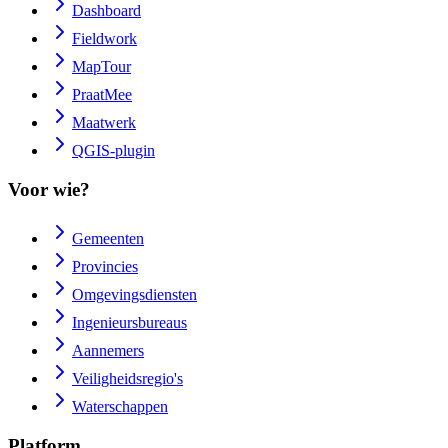
Dashboard
Fieldwork
MapTour
PraatMee
Maatwerk
QGIS-plugin
Voor wie?
Gemeenten
Provincies
Omgevingsdiensten
Ingenieursbureaus
Aannemers
Veiligheidsregio's
Waterschappen
Platform