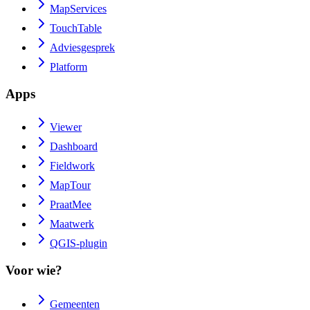
MapServices
TouchTable
Adviesgesprek
Platform
Apps
Viewer
Dashboard
Fieldwork
MapTour
PraatMee
Maatwerk
QGIS-plugin
Voor wie?
Gemeenten