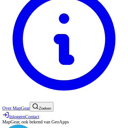
Over MapGear
Zoeken
Inloggen
Contact
MapGear, ook bekend van GeoApps