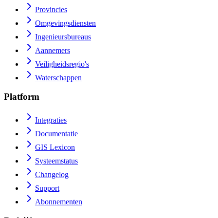
Provincies
Omgevingsdiensten
Ingenieursbureaus
Aannemers
Veiligheidsregio's
Waterschappen
Platform
Integraties
Documentatie
GIS Lexicon
Systeemstatus
Changelog
Support
Abonnementen