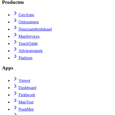
Producten
GeoApps
Oplossingen
Duurzaamheidskaart
MapServices
TouchTable
Adviesgesprek
Platform
Apps
Viewer
Dashboard
Fieldwork
MapTour
PraatMee