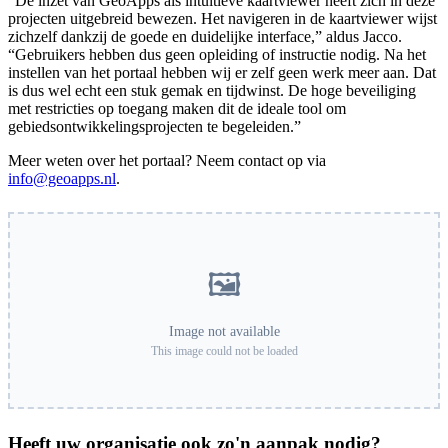
“De inzet van GeoApps als intuïtieve kaartviewer heeft zich in deze
projecten uitgebreid bewezen. Het navigeren in de kaartviewer wijst
zichzelf dankzij de goede en duidelijke interface,” aldus Jacco.
“Gebruikers hebben dus geen opleiding of instructie nodig. Na het
instellen van het portaal hebben wij er zelf geen werk meer aan. Dat
is dus wel echt een stuk gemak en tijdwinst. De hoge beveiliging
met restricties op toegang maken dit de ideale tool om
gebiedsontwikkelingsprojecten te begeleiden.”
Meer weten over het portaal? Neem contact op via
info@geoapps.nl
.
🖼️
Image not available
This image could not be loaded
Heeft uw organisatie ook zo'n aanpak nodig?