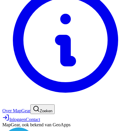
Over MapGear
Zoeken
Inloggen
Contact
MapGear, ook bekend van GeoApps