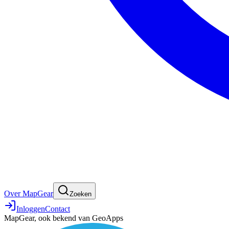
Over MapGear
Zoeken
Inloggen
Contact
MapGear, ook bekend van GeoApps